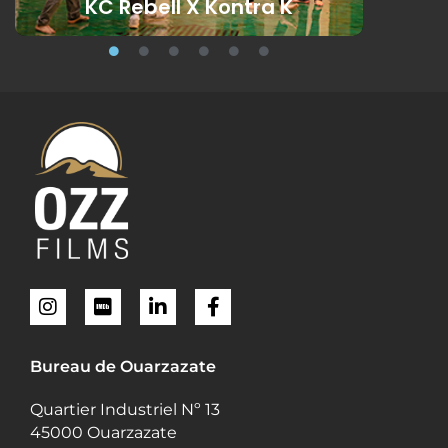
Emma - Stupida Allegria
Carne
Bureau de Ouarzazate
Quartier Industriel Nº 13
45000 Ouarzazate