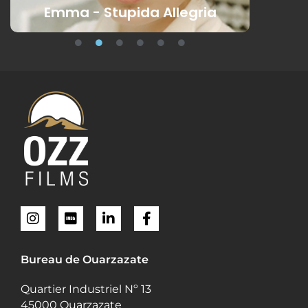
Emma - Stupida Allegria
Carne
Bureau de Ouarzazate
Quartier Industriel Nº 13
45000 Ouarzazate