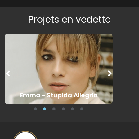
Projets en vedette
Emma - Stupida Allegria
Carne